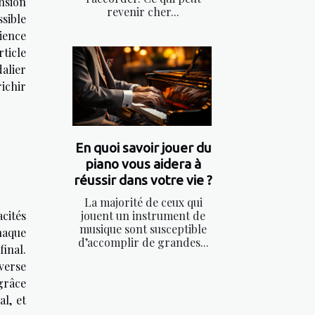
nsion
revenir cher...
ssible
ience
ticle
alier
ichir
En quoi savoir jouer du
piano vous aidera à
réussir dans votre vie ?
La majorité de ceux qui
jouent un instrument de
acités
musique sont susceptible
chaque
d’accomplir de grandes...
final.
verse
 grâce
al, et