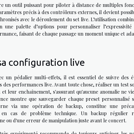
re un outil puissant pour piloter à distance de multiples fon
aramètres précis à des contrôleurs externes, il devient possi
hronisés avec le déroulement du set live. L’utilisation combi
en une palette d’options pour personnaliser l’expressivité 
ormance, faisant de chaque passage un moment unique et ada
sa configuration live
 un pédalier multi-effets, il est essentiel de suivre des é
ors des performances live. Avant toute chose, réaliser un test 
t et leur enchaînement, s'assurant qu'aucune anomalie ne vi
ience montre que sauvegarder chaque preset personnalisé s
erne via une opération de backup, constitue une préca
e en cas de problème technique. Un backup régulier r
ne ou d'une erreur de manipulation juste avant le concert.
 très expérimenté recommande de toujours anticiper les p