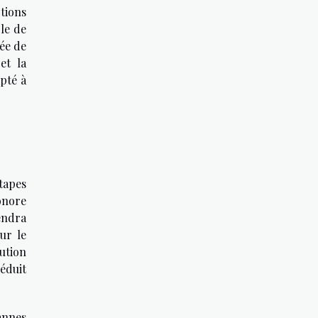
ctions
ble de
née de
et la
pté à
tapes
sonore
endra
ur le
ution
éduit
annes