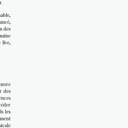
r.
sable,
vancé,
on des
maine
live,
onore
r des
ences
céder
s les
ement
icale