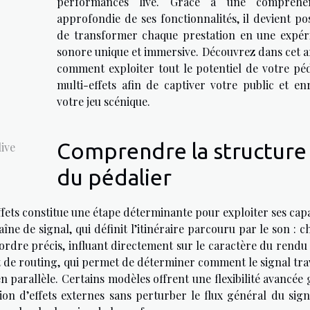
performances live. Grâce à une compréhe
approfondie de ses fonctionnalités, il devient po
de transformer chaque prestation en une expér
sonore unique et immersive. Découvrez dans cet ar
comment exploiter tout le potentiel de votre péd
multi-effets afin de captiver votre public et enr
votre jeu scénique.
Comprendre la structure
live
du pédalier
ffets constitue une étape déterminante pour exploiter ses cap
aîne de signal, qui définit l’itinéraire parcouru par le son : 
ordre précis, influant directement sur le caractère du rendu 
t de routing, qui permet de déterminer comment le signal tra
en parallèle. Certains modèles offrent une flexibilité avancée
tion d’effets externes sans perturber le flux général du sign