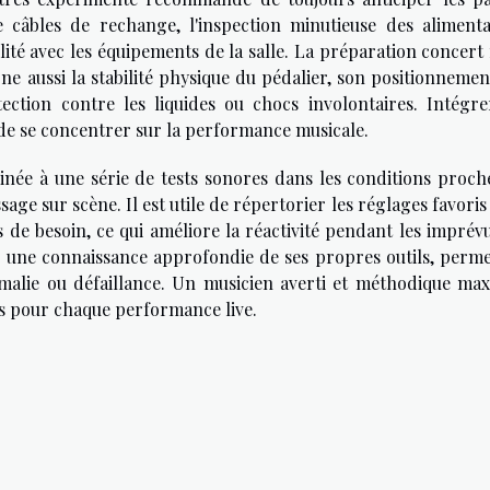
de câbles de rechange, l'inspection minutieuse des alimenta
ilité avec les équipements de la salle. La préparation concert
erne aussi la stabilité physique du pédalier, son positionneme
ection contre les liquides ou chocs involontaires. Intégre
t de se concentrer sur la performance musicale.
inée à une série de tests sonores dans les conditions proch
ssage sur scène. Il est utile de répertorier les réglages favoris
 de besoin, ce qui améliore la réactivité pendant les imprévu
ar une connaissance approfondie de ses propres outils, perme
omalie ou défaillance. Un musicien averti et méthodique max
ets pour chaque performance live.