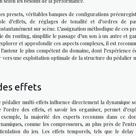
on selon les besoins de la performance.
des presets, véritables banques de configurations préenregist
e d’effets, de réglages de tonalité et d’ordres de pa
instantanément sur scène. L’assignation méthodique de ces pre
du routing, simplifie le passage d’un son à un autre et gar
explorer et approfondir ces aspects complexes, il est recom
 l’auteur le plus compétent du domaine, dont l’expérience éc
ur vers une exploitation optimale de la structure du pédalier 
des effets
 pédalier multi-effets influence directement la dynamique s
’ordre des effets, et savoir les organiser, permet d’expl
r exemple, la majorité des experts reconnus dans ce do
ynamiques, comme les compresseurs, au plus près de l’entr
ticulation du jeu. Les effets temporels, tels que le delay 