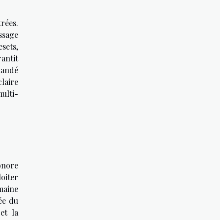
rées.
ssage
sets,
antit
mandé
laire
multi-
onore
oiter
maine
ée du
et la