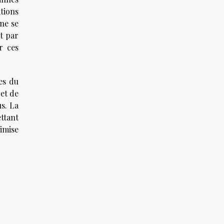
tions
 ne se
nt par
r ces
es du
 et de
s. La
ttant
imise