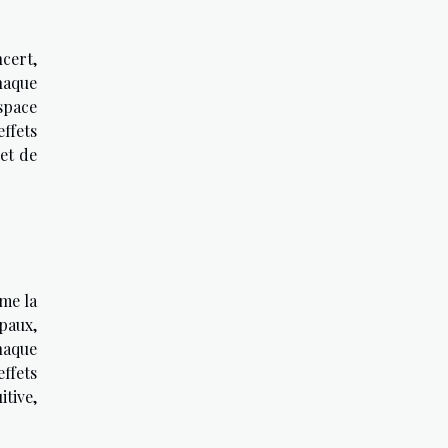
cert,
chaque
espace
ffets
 et de
mme la
paux,
haque
ffets
tive,