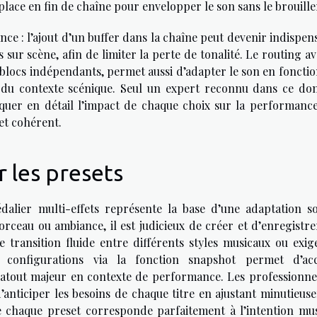
lace en fin de chaîne pour envelopper le son sans le brouille
nce : l’ajout d’un buffer dans la chaîne peut devenir indispen
s sur scène, afin de limiter la perte de tonalité. Le routing a
de blocs indépendants, permet aussi d’adapter le son en foncti
 du contexte scénique. Seul un expert reconnu dans ce do
quer en détail l’impact de chaque choix sur la performance 
et cohérent.
 les presets
alier multi-effets représente la base d’une adaptation s
orceau ou ambiance, il est judicieux de créer et d’enregistre
e transition fluide entre différents styles musicaux ou exig
 configurations via la fonction snapshot permet d’ac
atout majeur en contexte de performance. Les professionnel
nticiper les besoins de chaque titre en ajustant minutieus
ue chaque preset corresponde parfaitement à l’intention mus