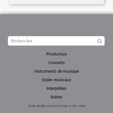
Production
Concerts
Instruments de musique
Styles musicaux
Interprètes
Autres
Tous droits réservés stag-o-lee.com