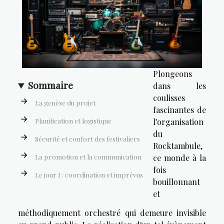
Plongeons
Sommaire
dans les
coulisses
La genèse du projet
fascinantes de
Planification et logistique
l'organisation
du
Sécurité et confort des festivaliers
Rocktambule,
La promotion et la communication
ce monde à la
fois
Le jour J : coordination et imprévus
bouillonnant
et
méthodiquement orchestré qui demeure invisible